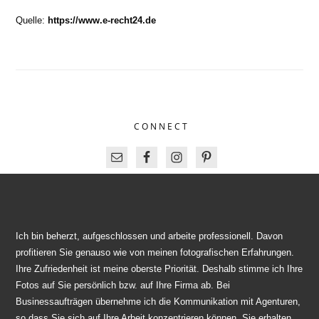
Quelle:
https://www.e-recht24.de
CONNECT
Ich bin beherzt, aufgeschlossen und arbeite professionell. Davon
profitieren Sie genauso wie von meinen fotografischen Erfahrungen.
Ihre Zufriedenheit ist meine oberste Priorität. Deshalb stimme ich Ihre
Fotos auf Sie persönlich bzw. auf Ihre Firma ab. Bei
Businessaufträgen übernehme ich die Kommunikation mit Agenturen,
so dass Sie sich auf Ihre Arbeit konzentrieren können. Sie erhalten